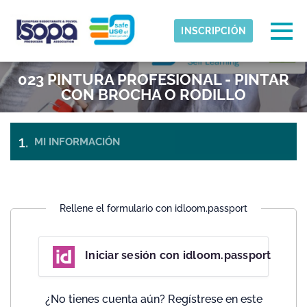
Skip to main content
Zona horaria detectada
Togg
INSCRIPCIÓN
ISOPA-AISBL
023 PINTURA PROFESIONAL - PINTAR
OK
CON BROCHA O RODILLO
MI INFORMACIÓN
OPCIONES
CONFIRMACIÓN
DE
DE PAGO
INSCRIPCIÓN
Rellene el formulario con idloom.passport
Iniciar sesión con idloom.passport
¿No tienes cuenta aún? Regístrese en este