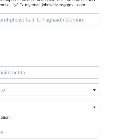
íomhphoist atá ann cheana féin, cuir comhartha '+' leis
iombail "@". Ex: myemail+johnwilliams@gmail.com
ctor
cation: