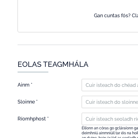
Gan cuntas fós? Cl
EOLAS TEAGMHÁLA
Ainm *
Sloinne *
Ríomhphost *
Éilíonn an córas go gcláraíonn g
deimhniú ainmniúil tar éis na ho