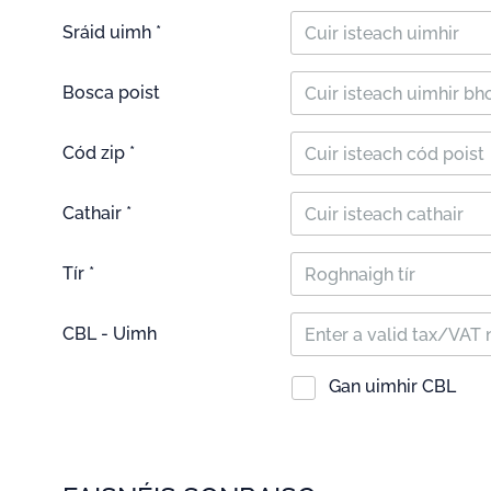
Sráid uimh *
Bosca poist
Cód zip *
Cathair *
Tír *
Roghnaigh tír
CBL - Uimh
Gan uimhir CBL