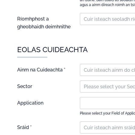
an duine, bain úsáid as seoladh r
agus a ainm díreach roimh an ts
Ríomhphost a
gheobhaidh deimhnithe
EOLAS CUIDEACHTA
Ainm na Cuideachta *
Sector
Please select your Se
Application
Please select your Field of Appli
Sráid *