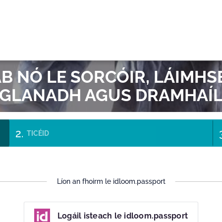
OR
 NÓ LE SORCÓIR, LÁIMHS
GLANADH AGUS DRAMHAÍ
TICÉID
Líon an fhoirm le idloom.passport
Logáil isteach le idloom.passport