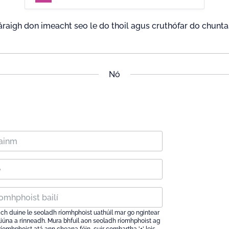
áraigh don imeacht seo le do thoil agus cruthófar do chunta
Nó
ach duine le seoladh ríomhphoist uathúil mar go ngintear
iliúna a rinneadh. Mura bhfuil aon seoladh ríomhphoist ag