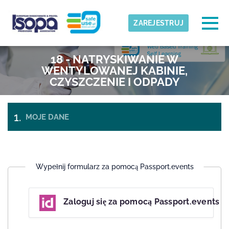
Skip to main content
Wykryta strefa czasowa
Togg
ZAREJESTRUJ
ISOPA-AISBL
18 - NATRYSKIWANIE W
OK
WENTYLOWANEJ KABINIE,
CZYSZCZENIE I ODPADY
MOJE DANE
PŁATNOŚĆ I
BILETY
WYMELDOWANIE
Wypełnij formularz za pomocą Passport.events
Zaloguj się za pomocą Passport.events