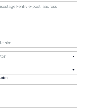
ctor
cation: