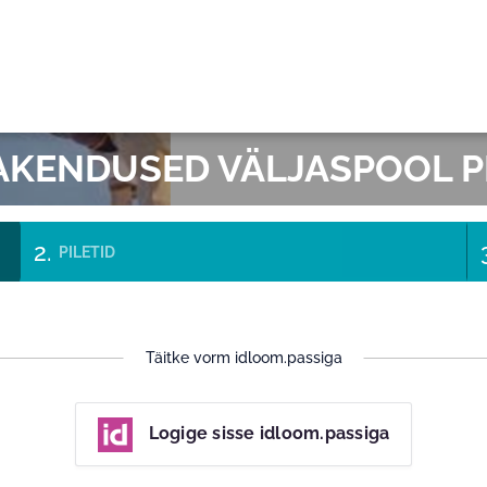
EI
AKENDUSED VÄLJASPOOL P
PILETID
Täitke vorm idloom.passiga
Logige sisse idloom.passiga