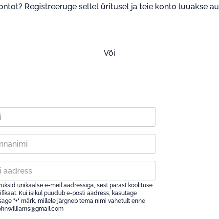
ontot? Registreeruge sellel üritusel ja teie konto luuakse a
Või
ruksid unikaalse e-meil aadressiga, sest pärast koolituse
fikaat. Kui isikul puudub e-posti aadress, kasutage
sage "+" märk, millele järgneb tema nimi vahetult enne
+johnwilliams@gmail.com