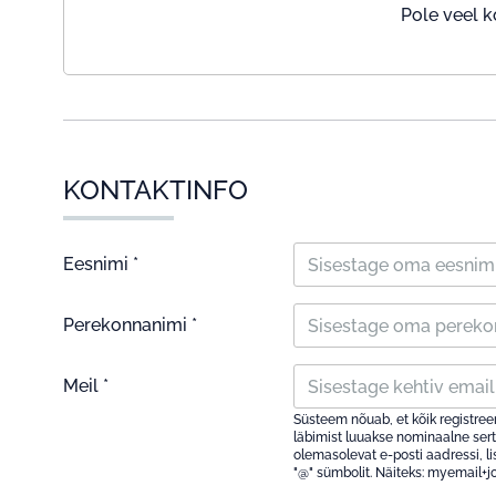
Pole veel k
KONTAKTINFO
Eesnimi *
Perekonnanimi *
Meil *
Süsteem nõuab, et kõik registree
läbimist luuakse nominaalne serti
olemasolevat e-posti aadressi, li
"@" sümbolit. Näiteks: myemail