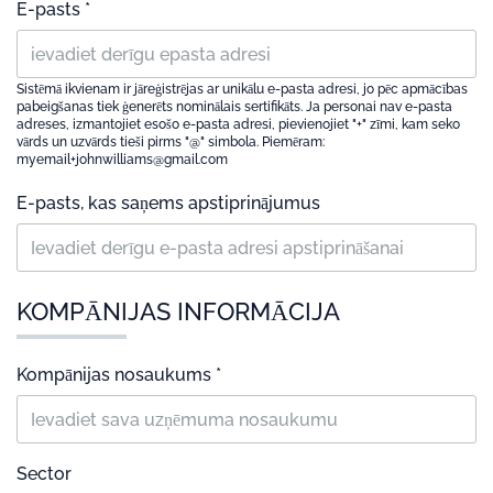
E-pasts *
Sistēmā ikvienam ir jāreģistrējas ar unikālu e-pasta adresi, jo pēc apmācības
pabeigšanas tiek ģenerēts nominālais sertifikāts. Ja personai nav e-pasta
adreses, izmantojiet esošo e-pasta adresi, pievienojiet "+" zīmi, kam seko
vārds un uzvārds tieši pirms "@" simbola. Piemēram:
myemail+johnwilliams@gmail.com
E-pasts, kas saņems apstiprinājumus
KOMPĀNIJAS INFORMĀCIJA
Kompānijas nosaukums *
Sector