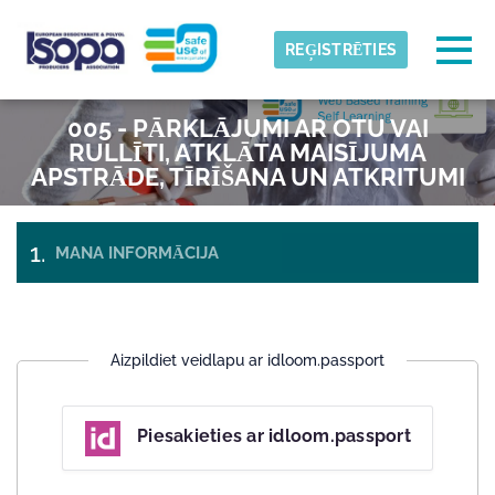
Skip to main content
Noteikta laika josla
Togg
REĢISTRĒTIES
ISOPA-AISBL
005 - PĀRKLĀJUMI AR OTU VAI
LABI
RULLĪTI, ATKLĀTA MAISĪJUMA
APSTRĀDE, TĪRĪŠANA UN ATKRITUMI
MANA INFORMĀCIJA
APMAKSA UN
BIĻETES
IZRAKSTĪŠANĀS
Aizpildiet veidlapu ar idloom.passport
Piesakieties ar idloom.passport