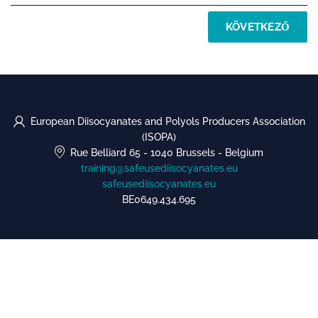
KÖVETKEZŐ
European Diisocyanates and Polyols Producers Association
(ISOPA)
Rue Belliard 65
-
1040 Brussels
-
Belgium
training@safeusediisocyanates.eu
safeusediisocyanates.eu
BE0649.434.695