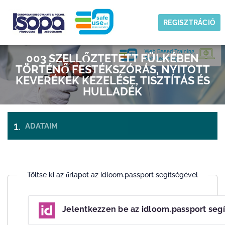
Skip to main content
Időzóna
REGISZTRÁCIÓ
ISOPA-AISBL
003 SZELLŐZTETETT FÜLKÉBEN
REND
TÖRTÉNŐ FESTÉKSZÓRÁS, NYITOTT
KEVERÉKEK KEZELÉSE, TISZTÍTÁS ÉS
HULLADÉK
ADATAIM
FIZETÉS ÉS
JEGYEK
BEFEJEZÉS
Töltse ki az űrlapot az idloom.passport segítségével
Jelentkezzen be az idloom.passport seg