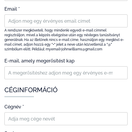
Email *
A rendszer megköveteli, hogy mindenki egyedi e-mail címmel
regisztráljon, mivel a képzés elvégzése után egy névleges tanúsítványt
generálnak. Ha az illetőnek nincs e-mail címe, használjon egy meglévő e-
mail címet, adjon hozzá egy "+" jelet a neve után közvetlenül a "@"
szimbólum előtt. Például: myemail+johnwilliams@gmail.com
E-mail, amely megerősítést kap
CÉGINFORMÁCIÓ
Cégnév *